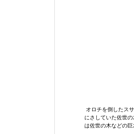
 オロチを倒したスサノオノミコトは歓喜のあまり、稲田姫と一緒に踊った。そのとき、頭
にさしていた佐世の
は佐世の木などの巨