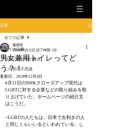
記事
全ての記事
森徳堂
全ての記事
2019年6月12日
読了時間: 2分
男女兼用トイレってど
THE OROCHIの舞台
う？！
この世の不思議
更新日：
2019年12月4日
6月11日のNHKクローズアップ現代は
LGBTに対する企業などの取り組みを取
り上げていた。ホームページの紹介文
はこうだ。
<LGBTの人たちは、日本で左利きの人
と同じくらいいるといわれている。し